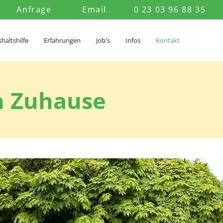
Anfrage
Email
0 23 03 96 88 35
haltshilfe
Erfahrungen
Job's
Infos
Kontakt
n Zuhause