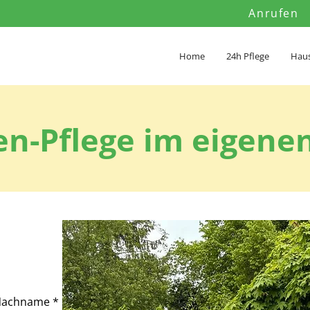
Anrufen
Home
24h Pflege
Haus
en-Pflege im eigene
Nachname
*