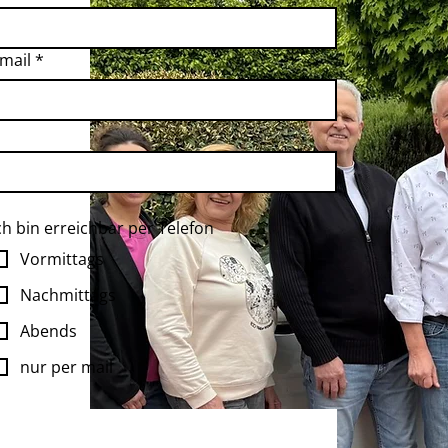
mail
*
ch bin erreichbar per Telefon
Vormittags
Nachmittags
Abends
nur per mail