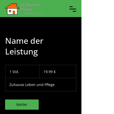
Name der
Leistung
19,99
Euro
1 Std.
1
19,99 €
S
t
Zuhause Leben und Pflege
d
Weiter