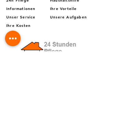
Informationen
Ihre Vorteile
Unser Service
Unsere Aufgaben
Ihre Kosten
Zuhause Leben und Pflege GmbH & Co. KG
Ansprechpartner
Erfahrungen
Kontakt per mail
Karriere & Jobs
Adresse:
Kontakt:
Ginsterweg 12
Telefon: 02303-968835
59425 Unna
E-Mail:
nagelok@t-online.de