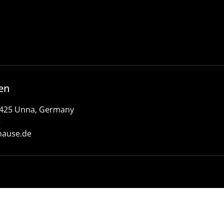
en
9425 Unna, Germany
5
hause.de